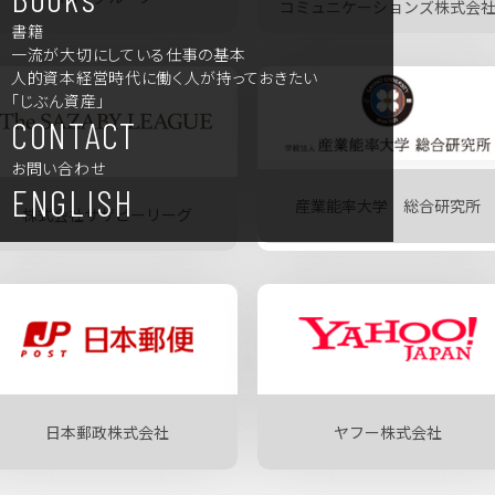
コミュニケーションズ株式会
書籍
一流が大切にしている仕事の基本
人的資本経営時代に働く人が持っておきたい
「じぶん資産」
CONTACT
お問い合わせ
ENGLISH
産業能率大学 総合研究所
株式会社サザビーリーグ
日本郵政株式会社
ヤフー株式会社