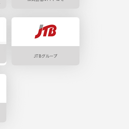
社
JTBグループ