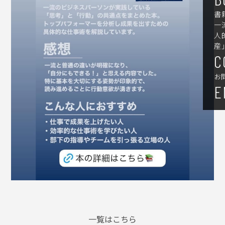
書
一
人
産
C
お
E
一覧はこちら