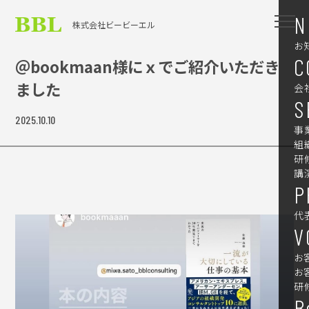
N
株式会社ビービーエル
お
C
＠bookmaan様にｘでご紹介いただき
ました
会
S
2025.10.10
事
組
研
講
P
代
V
お
お
研
B