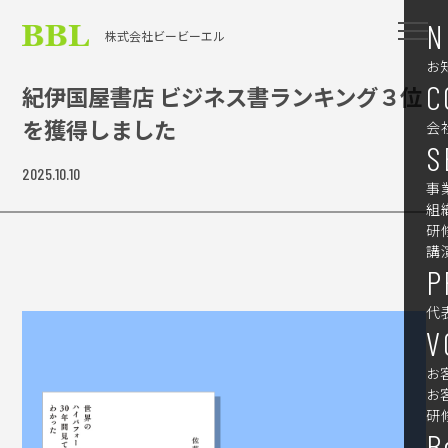
N
株式会社ビービーエル
お
C
紀伊国屋書店 ビジネス書ランキング３位
を獲得しました
会
S
2025.10.10
事
組
研
講
P
代
V
お
お
研
B