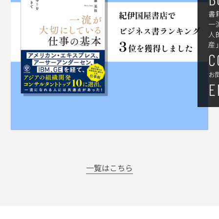
書
一
人
産
C
お
E
一覧はこちら