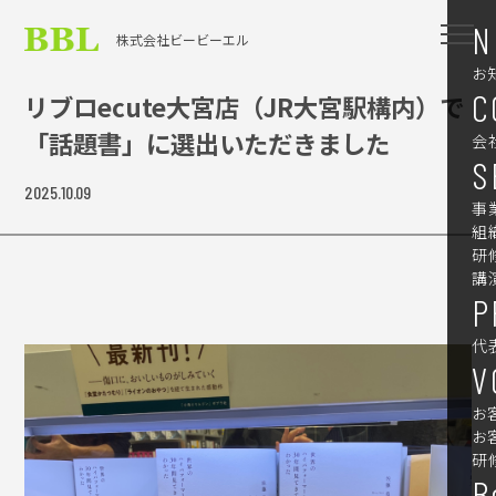
N
株式会社ビービーエル
お
C
リブロecute大宮店（JR大宮駅構内）で
「話題書」に選出いただきました
会
S
2025.10.09
事
組
研
講
P
代
V
お
お
研
B