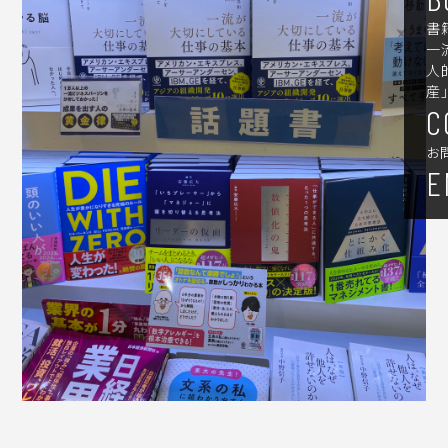
書
一
人
産
C
お
E