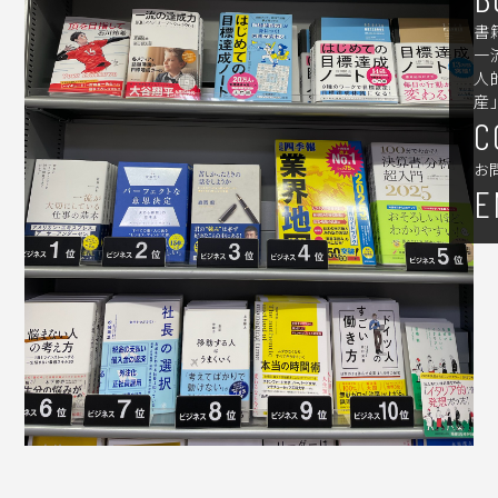
書
一
人
産
C
お
E