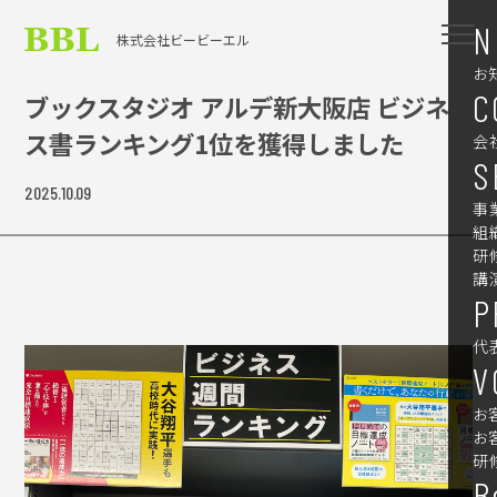
N
株式会社ビービーエル
お
C
ブックスタジオ アルデ新大阪店 ビジネ
ス書ランキング1位を獲得しました
会
S
2025.10.09
事
組
研
講
P
代
V
お
お
研
B